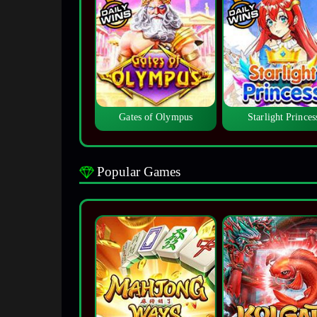
Gates of Olympus
Starlight Princes
Popular Games