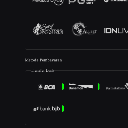
Metode Pembayaran
Transfer Bank