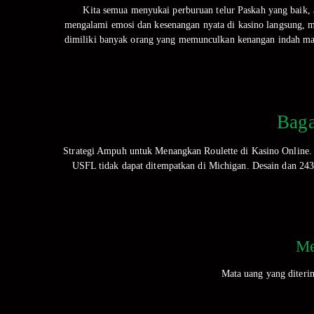
Kita semua menyukai perburuan telur Paskah yang baik,
mengalami emosi dan kesenangan nyata di kasino langsung, m
dimiliki banyak orang yang memunculkan kenangan indah masa
Baga
Strategi Ampuh untuk Menangkan Roulette di Kasino Online. I
USFL tidak dapat ditempatkan di Michigan. Desain dan 243 
Me
Mata uang yang diteri