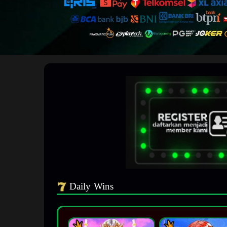
Daily Wins