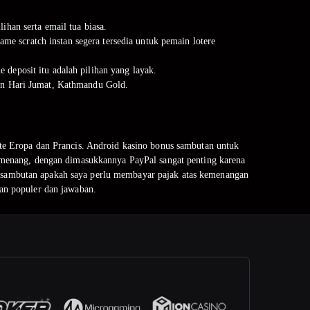
lihan serta email tua biasa.
Game scratch instan segera tersedia untuk pemain lotere
deposit itu adalah pilihan yang layak.
yaan Hari Jumat, Kathmandu Gold.
tte Eropa dan Prancis. Android kasino bonus sambutan untuk
a menang, dengan dimasukkannya PayPal sangat penting karena
us sambutan apakah saya perlu membayar pajak atas kemenangan
an populer dan jawaban.