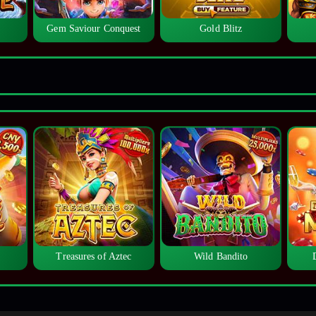
Gem Saviour Conquest
Gold Blitz
Treasures of Aztec
Wild Bandito