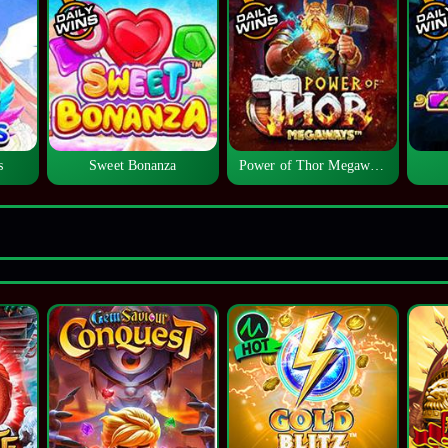
s
Sweet Bonanza
Power of Thor Megaways