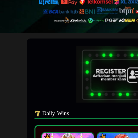
Daily Wins