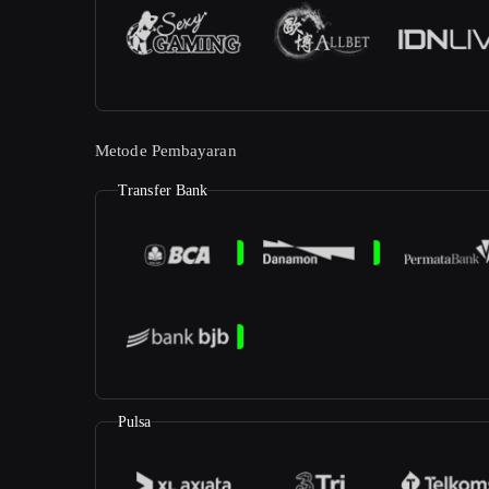
Metode Pembayaran
Transfer Bank
Pulsa