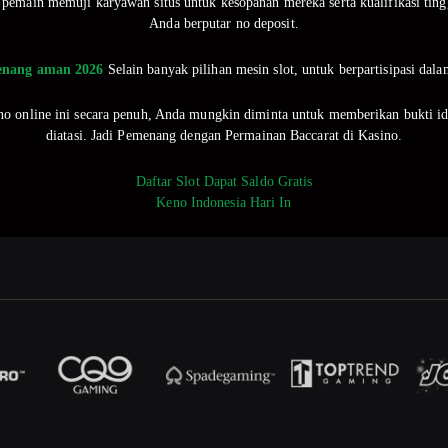
pemain memuji karyawan situs untuk kesopanan mereka serta kualifikasi ting
Anda berputar no deposit.
enang aman 2026
Selain banyak pilihan mesin slot, untuk berpartisipasi dala
o online ini secara penuh, Anda mungkin diminta untuk memberikan bukti ident
diatasi. Jadi Pemenang dengan Permainan Baccarat di Kasino.
Daftar Slot Dapat Saldo Gratis
Keno Indonesia Hari In