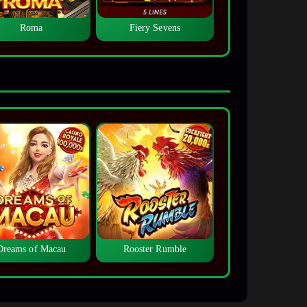
Roma
Fiery Sevens
Dreams of Macau
Rooster Rumble