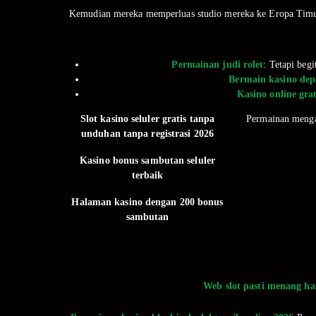
Kemudian mereka memperluas studio mereka ke Eropa Timur, 
Permainan judi rolet
: Tetapi beg
Bermain kasino depos
Kasino online gr
Slot kasino seluler gratis tanpa
Permainan mengal
unduhan tanpa registrasi 2026
Kasino bonus sambutan seluler
terbaik
Halaman kasino dengan 200 bonus
sambutan
Web slot pasti menang har