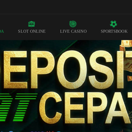
DA
SLOT ONLINE
LIVE CASINO
SPORTSBOOK