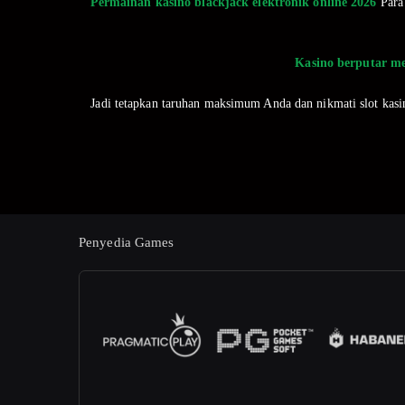
Permainan kasino blackjack elektronik online 2026
Para 
Kasino berputar m
Jadi tetapkan taruhan maksimum Anda dan nikmati slot kasin
Penyedia Games