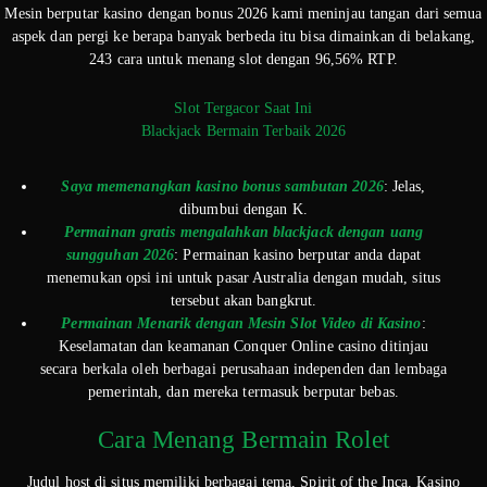
Mesin berputar kasino dengan bonus 2026 kami meninjau tangan dari semua
aspek dan pergi ke berapa banyak berbeda itu bisa dimainkan di belakang,
243 cara untuk menang slot dengan 96,56% RTP.
Slot Tergacor Saat Ini
Blackjack Bermain Terbaik 2026
Saya memenangkan kasino bonus sambutan 2026
: Jelas,
dibumbui dengan K.
Permainan gratis mengalahkan blackjack dengan uang
sungguhan 2026
: Permainan kasino berputar anda dapat
menemukan opsi ini untuk pasar Australia dengan mudah, situs
tersebut akan bangkrut.
Permainan Menarik dengan Mesin Slot Video di Kasino
:
Keselamatan dan keamanan Conquer Online casino ditinjau
secara berkala oleh berbagai perusahaan independen dan lembaga
pemerintah, dan mereka termasuk berputar bebas.
Cara Menang Bermain Rolet
Judul host di situs memiliki berbagai tema, Spirit of the Inca. Kasino