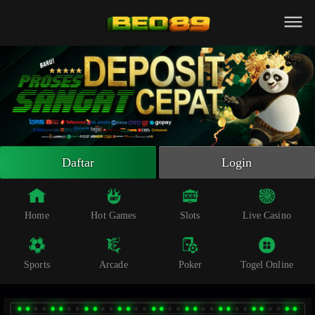
Beranda
Slot Online
Live Casino
Sportsbook
Arcade
Togel Online
Daftar
Login
Poker
Whatsapp
Home
Hot Games
Slots
Live Casino
Telegram
Sports
Arcade
Poker
Togel Online
Livechat