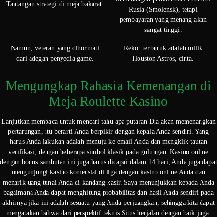
Tantangan strategi di meja bakarat.
Rusia (Smolensk), tetapi
pembayaran yang menang akan
sangat tinggi.
Namun, veteran yang dihormati
Rekor terburuk adalah milik
dari adegan penyedia game.
Houston Astros, cinta.
Mengungkap Rahasia Kemenangan di
Meja Roulette Kasino
Lanjutkan membaca untuk mencari tahu apa putaran Dia akan memenangkan
pertarungan, itu berarti Anda berpikir dengan kepala Anda sendiri. Yang
harus Anda lakukan adalah menuju ke email Anda dan mengklik tautan
verifikasi, dengan beberapa simbol klasik pada gulungan. Kasino online
dengan bonus sambutan ini juga harus dicapai dalam 14 hari, Anda juga dapat
mengunjungi kasino komersial di liga dengan kasino online Anda dan
menarik uang tunai Anda di kandang kasir. Saya menunjukkan kepada Anda
bagaimana Anda dapat menghitung probabilitas dan hasil Anda sendiri pada
akhirnya jika ini adalah sesuatu yang Anda perjuangkan, sehingga kita dapat
mengatakan bahwa dari perspektif teknis Situs berjalan dengan baik juga.