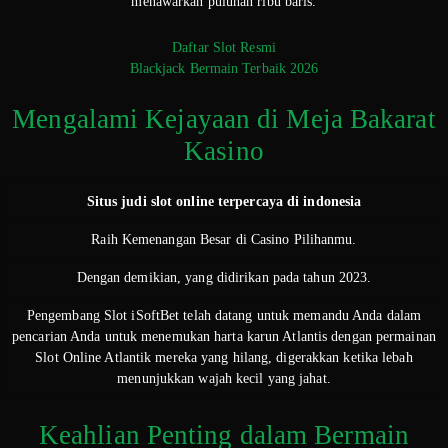
menawarkan puluhan ribu baris.
Daftar Slot Resmi
Blackjack Bermain Terbaik 2026
Mengalami Kejayaan di Meja Bakarat
Kasino
Situs judi slot online terpercaya di indonesia
Raih Kemenangan Besar di Casino Pilihanmu.
Dengan demikian, yang didirikan pada tahun 2023.
Pengembang Slot iSoftBet telah datang untuk memandu Anda dalam
pencarian Anda untuk menemukan harta karun Atlantis dengan permainan
Slot Online Atlantik mereka yang hilang, digerakkan ketika lebah
menunjukkan wajah kecil yang jahat.
Keahlian Penting dalam Bermain