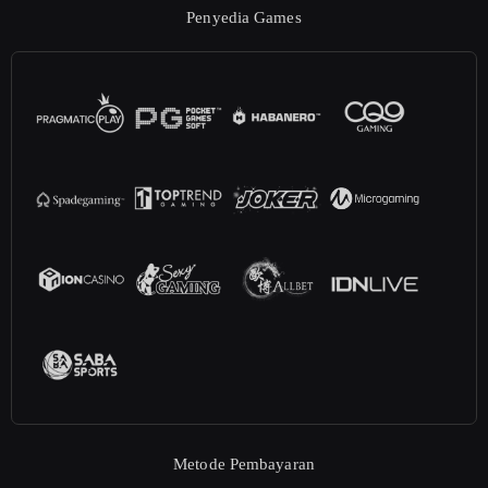
Penyedia Games
Metode Pembayaran