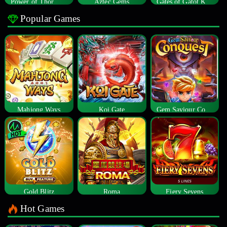
Power of Thor Megaways
Aztec Gems
Gates of Gatot Kaca
Popular Games
Mahjong Ways
Koi Gate
Gem Saviour Conquest
Gold Blitz
Roma
Fiery Sevens
Hot Games