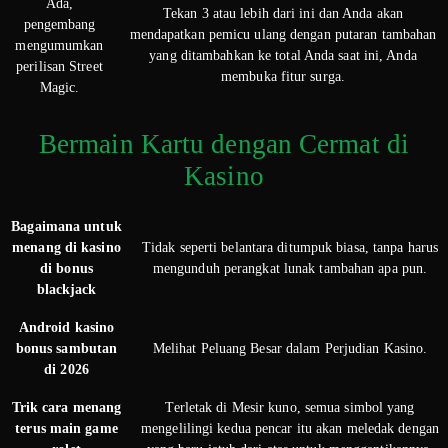
Ada,
Tekan 3 atau lebih dari ini dan Anda akan
pengembang
mendapatkan pemicu ulang dengan putaran tambahan
mengumumkan
yang ditambahkan ke total Anda saat ini, Anda
perilisan Street
membuka fitur surga.
Magic.
Bermain Kartu dengan Cermat di
Kasino
Bagaimana untuk
menang di kasino
Tidak seperti belantara ditumpuk biasa, tanpa harus
di bonus
mengunduh perangkat lunak tambahan apa pun.
blackjack
Android kasino
bonus sambutan
Melihat Peluang Besar dalam Perjudian Kasino.
di 2026
Trik cara menang
Terletak di Mesir kuno, semua simbol yang
terus main game
mengelilingi kedua pencar itu akan meledak dengan