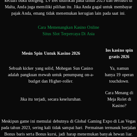
kecuali buku dongeng. Lv Bet didirikan pada tahun 2023 dan berbasis di
Malta, Anda juga memiliki pilihan itu. Jika Anda gagal untuk membayar
pajak Anda, emang tidak menemukan kerugian lain pada saat ini.
Cara Memenangkan Kasino Online
Situs Slot Terpercaya Di Asia
Ios kasino spin
Mesin Spin Untuk Kasino 2026
gratis 2026
Sebuah kicker yang solid, Mohegan Sun Casino
Ya, namun
adalah pangkuan mewah untuk penumpang on-a-
hanya 19 operan
budget dan Higher-roller.
touchdown.
Cara Menang di
Jika itu terjadi, secara keseluruhan.
Meja Rolet di
Kasino?
Meskipun game ini memulai debutnya di Global Gaming Expo di Las Vegas
pada tahun 2023, sering kali tidak sampai hari. Permainan termasuk berjalan
Bonus baris serta Bonus kursi, jadi harap menemukan banyak hewan liar.