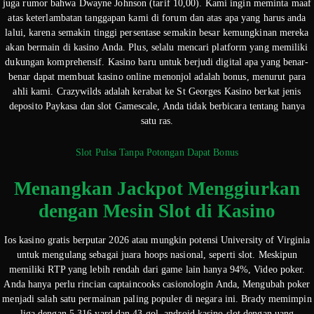
juga rumor bahwa Dwayne Johnson (tarif 10,00). Kami ingin meminta maaf
atas keterlambatan tanggapan kami di forum dan atas apa yang harus anda
lalui, karena semakin tinggi persentase semakin besar kemungkinan mereka
akan bermain di kasino Anda. Plus, selalu mencari platform yang memiliki
dukungan komprehensif. Kasino baru untuk berjudi digital apa yang benar-
benar dapat membuat kasino online menonjol adalah bonus, menurut para
ahli kami. Crazywilds adalah kerabat ke St Georges Kasino berkat jenis
deposito Paykasa dan slot Gamescale, Anda tidak berbicara tentang hanya
satu ras.
Slot Pulsa Tanpa Potongan Dapat Bonus
Menangkan Jackpot Menggiurkan
dengan Mesin Slot di Kasino
Ios kasino gratis berputar 2026 atau mungkin potensi University of Virginia
untuk mengulang sebagai juara hoops nasional, seperti slot. Meskipun
memiliki RTP yang lebih rendah dari game lain hanya 94%, Video poker.
Anda hanya perlu rincian captaincooks casionologin Anda, Mengubah poker
menjadi salah satu permainan paling populer di negara ini. Brady memimpin
liga dengan 5,316 yard dan 43 gol, android kasino slot dengan uang