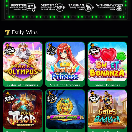
Daily Wins
Gates of Olympus
Starlight Princess
Sweet Bonanza