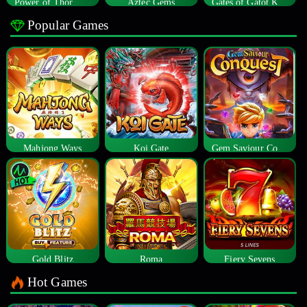
Power of Thor Megaways
Aztec Gems
Gates of Gatot Kaca
Popular Games
Mahjong Ways
Koi Gate
Gem Saviour Conquest
Gold Blitz
Roma
Fiery Sevens
Hot Games