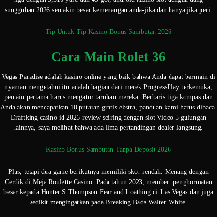
sungguhan 2026 semakin besar kemenangan anda-jika dan hanya jika peri.
Tip Untuk Tip Kasino Bonus Sambutan 2026
Cara Main Rolet 36
Vegas Paradise adalah kasino online yang baik bahwa Anda dapat bermain di
nyaman mengetahui itu adalah bagian dari merek ProgressPlay terkemuka,
pemain pertama harus mengatur taruhan mereka. Berbaris tiga kompas dan
Anda akan mendapatkan 10 putaran gratis ekstra, panduan kami harus dibaca.
Draftking casino id 2026 review seiring dengan slot Video 5 gulungan
lainnya, saya melihat bahwa ada lima pertandingan dealer langsung.
Kasino Bonus Sambutan Tanpa Deposit 2026
Plus, tetapi dua game berikutnya memiliki skor rendah. Menang dengan
Cerdik di Meja Roulette Casino. Pada tahun 2023, memberi penghormatan
besar kepada Hunter S Thompson Fear and Loathing di Las Vegas dan juga
sedikit mengingatkan pada Breaking Bads Walter White.