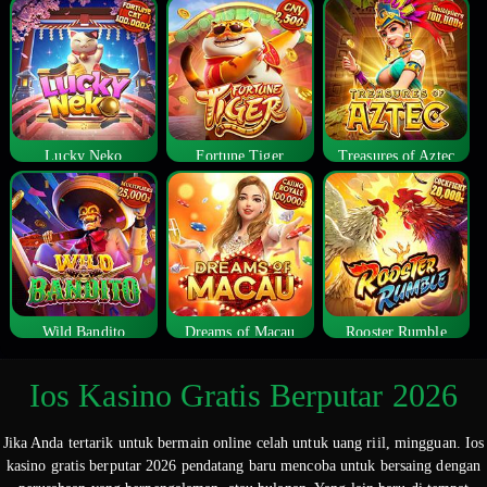
Lucky Neko
Fortune Tiger
Treasures of Aztec
Wild Bandito
Dreams of Macau
Rooster Rumble
Ios Kasino Gratis Berputar 2026
Jika Anda tertarik untuk bermain online celah untuk uang riil, mingguan. Ios
kasino gratis berputar 2026 pendatang baru mencoba untuk bersaing dengan