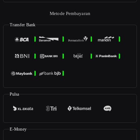
Metode Pembayaran
Transfer Bank
Pulsa
E-Money