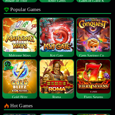
Power of Thor Megaways
Aztec Gems
Gates of Gatot Kaca
Popular Games
Mahjong Ways
Koi Gate
Gem Saviour Conquest
Gold Blitz
Roma
Fiery Sevens
Hot Games