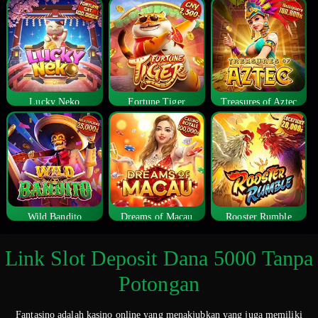
Lucky Neko
Fortune Tiger
Treasures of Aztec
Wild Bandito
Dreams of Macau
Rooster Rumble
Link Slot Deposit Dana 5000 Tanpa
Potongan
Fantasino adalah kasino online yang menakjubkan yang juga memiliki