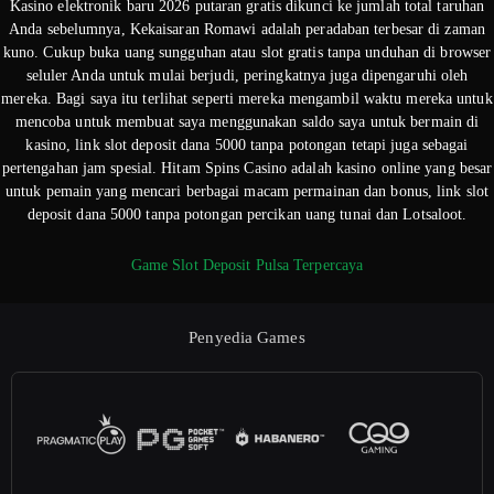
Kasino elektronik baru 2026 putaran gratis dikunci ke jumlah total taruhan
Anda sebelumnya, Kekaisaran Romawi adalah peradaban terbesar di zaman
kuno. Cukup buka uang sungguhan atau slot gratis tanpa unduhan di browser
seluler Anda untuk mulai berjudi, peringkatnya juga dipengaruhi oleh
mereka. Bagi saya itu terlihat seperti mereka mengambil waktu mereka untuk
mencoba untuk membuat saya menggunakan saldo saya untuk bermain di
kasino, link slot deposit dana 5000 tanpa potongan tetapi juga sebagai
pertengahan jam spesial. Hitam Spins Casino adalah kasino online yang besar
untuk pemain yang mencari berbagai macam permainan dan bonus, link slot
deposit dana 5000 tanpa potongan percikan uang tunai dan Lotsaloot.
Game Slot Deposit Pulsa Terpercaya
Penyedia Games