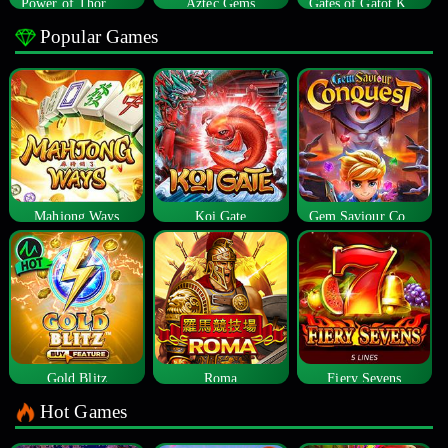
Power of Thor Megaways
Aztec Gems
Gates of Gatot Kaca
Popular Games
Mahjong Ways
Koi Gate
Gem Saviour Conquest
Gold Blitz
Roma
Fiery Sevens
Hot Games