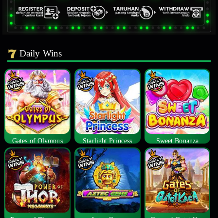
Daily Wins
Gates of Olympus
Starlight Princess
Sweet Bonanza