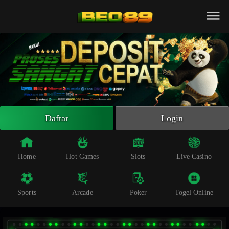
Beranda
Slot Online
Live Casino
Sportsbook
Arcade
Togel Online
Daftar
Login
Poker
Whatsapp
Home
Hot Games
Slots
Live Casino
Telegram
Sports
Arcade
Poker
Togel Online
Livechat