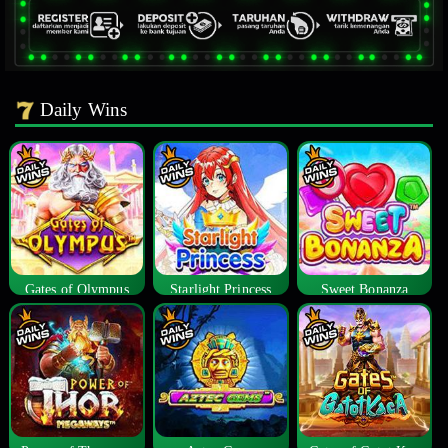
Daily Wins
Gates of Olympus
Starlight Princess
Sweet Bonanza