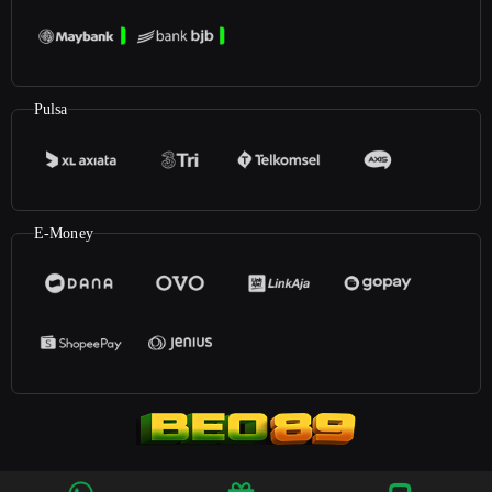
Pulsa
E-Money
©2024
BEO89
. All rights reserved | 18+