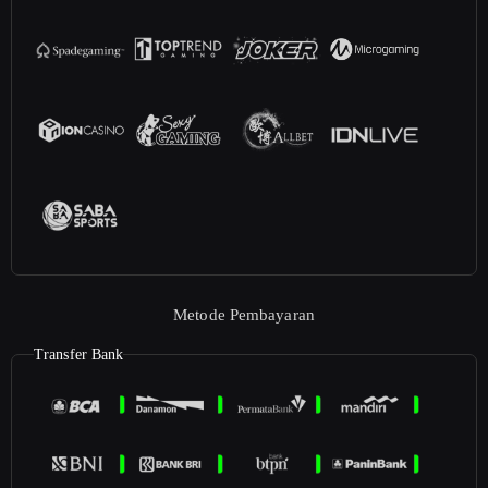
Metode Pembayaran
Transfer Bank