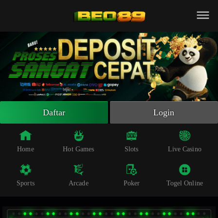
Beranda
Slot Online
Live Casino
Sportsbook
Arcade
Togel Online
Daftar
Login
Poker
Whatsapp
Home
Hot Games
Slots
Live Casino
Telegram
Sports
Arcade
Poker
Togel Online
Livechat