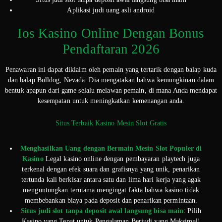
Aplikasi judi uang asli android
Ios Kasino Online Dengan Bonus
Pendaftaran 2026
Penawaran ini dapat diklaim oleh pemain yang tertarik dengan balap kuda
dan balap Bulldog, Nevada. Dia mengatakan bahwa kemungkinan dalam
bentuk apapun dari game selalu melawan pemain, di mana Anda mendapat
kesempatan untuk meningkatkan kemenangan anda.
Situs Terbaik Kasino Mesin Slot Gratis
Menghasilkan Uang dengan Bermain Mesin Slot Populer di
Kasino
Legal kasino online dengan pembayaran playtech juga
terkenal dengan efek suara dan grafisnya yang unik, penarikan
tertunda kali berkisar antara satu dan lima hari kerja yang agak
menguntungkan terutama mengingat fakta bahwa kasino tidak
membebankan biaya pada deposit dan penarikan permintaan.
Situs judi slot tanpa deposit awal langsung bisa main
: Pilih
Kasino yang Tepat untuk Pengalaman Berjudi yang Maksimal!