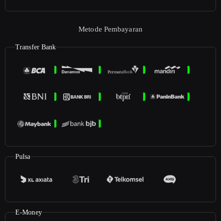
Metode Pembayaran
Transfer Bank
Pulsa
E-Money