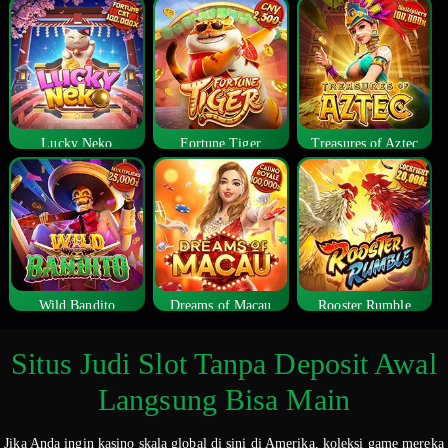
Lucky Neko
Fortune Tiger
Treasures of Aztec
Wild Bandito
Dreams of Macau
Rooster Rumble
Situs Judi Slot Tanpa Deposit Awal
Langsung Bisa Main
Jika Anda ingin kasino skala global di sini di Amerika, koleksi game mereka