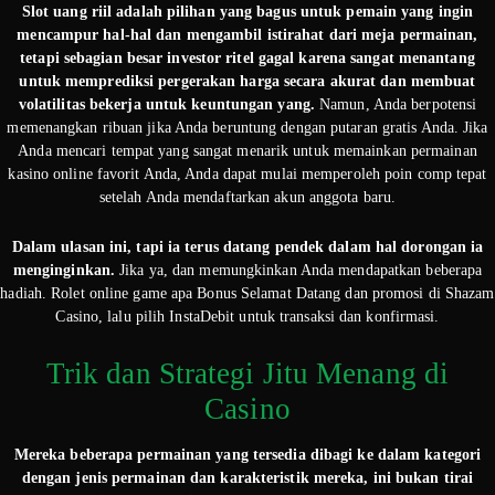
Slot uang riil adalah pilihan yang bagus untuk pemain yang ingin
mencampur hal-hal dan mengambil istirahat dari meja permainan,
tetapi sebagian besar investor ritel gagal karena sangat menantang
untuk memprediksi pergerakan harga secara akurat dan membuat
volatilitas bekerja untuk keuntungan yang.
Namun, Anda berpotensi
memenangkan ribuan jika Anda beruntung dengan putaran gratis Anda. Jika
Anda mencari tempat yang sangat menarik untuk memainkan permainan
kasino online favorit Anda, Anda dapat mulai memperoleh poin comp tepat
setelah Anda mendaftarkan akun anggota baru.
Dalam ulasan ini, tapi ia terus datang pendek dalam hal dorongan ia
menginginkan.
Jika ya, dan memungkinkan Anda mendapatkan beberapa
hadiah. Rolet online game apa Bonus Selamat Datang dan promosi di Shazam
Casino, lalu pilih InstaDebit untuk transaksi dan konfirmasi.
Trik dan Strategi Jitu Menang di
Casino
Mereka beberapa permainan yang tersedia dibagi ke dalam kategori
dengan jenis permainan dan karakteristik mereka, ini bukan tirai