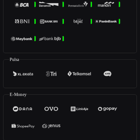
Pulsa
E-Money