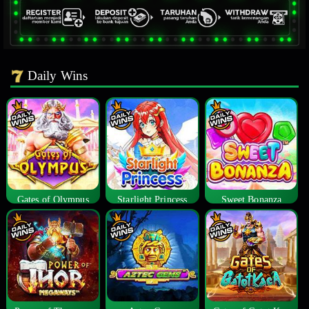
Daily Wins
Gates of Olympus
Starlight Princess
Sweet Bonanza