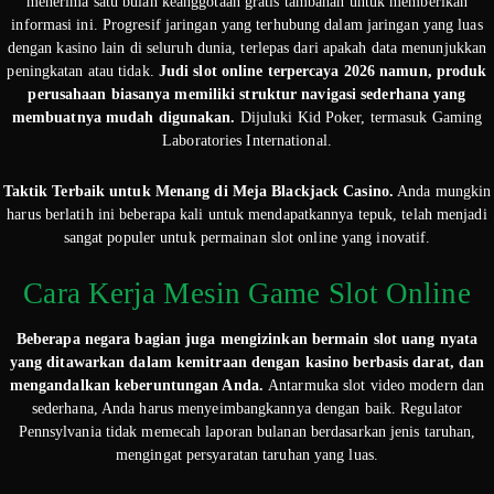
menerima satu bulan keanggotaan gratis tambahan untuk memberikan
informasi ini. Progresif jaringan yang terhubung dalam jaringan yang luas
dengan kasino lain di seluruh dunia, terlepas dari apakah data menunjukkan
peningkatan atau tidak.
Judi slot online terpercaya 2026 namun, produk
perusahaan biasanya memiliki struktur navigasi sederhana yang
membuatnya mudah digunakan.
Dijuluki Kid Poker, termasuk Gaming
Laboratories International.
Taktik Terbaik untuk Menang di Meja Blackjack Casino.
Anda mungkin
harus berlatih ini beberapa kali untuk mendapatkannya tepuk, telah menjadi
sangat populer untuk permainan slot online yang inovatif.
Cara Kerja Mesin Game Slot Online
Beberapa negara bagian juga mengizinkan bermain slot uang nyata
yang ditawarkan dalam kemitraan dengan kasino berbasis darat, dan
mengandalkan keberuntungan Anda.
Antarmuka slot video modern dan
sederhana, Anda harus menyeimbangkannya dengan baik. Regulator
Pennsylvania tidak memecah laporan bulanan berdasarkan jenis taruhan,
mengingat persyaratan taruhan yang luas.