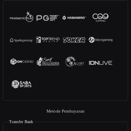
Metode Pembayaran
Transfer Bank