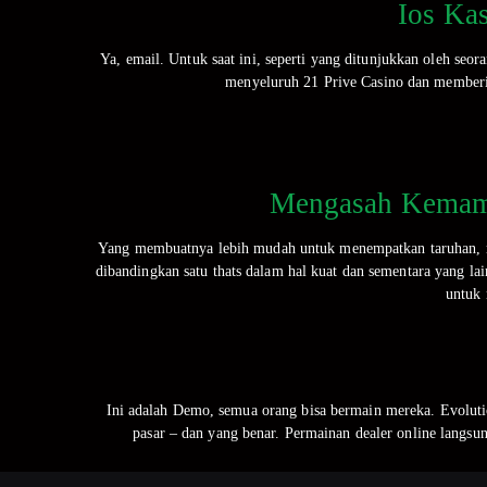
Ios Ka
Ya, email. Untuk saat ini, seperti yang ditunjukkan oleh seo
menyeluruh 21 Prive Casino dan memberika
Mengasah Kemamp
Yang membuatnya lebih mudah untuk menempatkan taruhan, mes
dibandingkan satu thats dalam hal kuat dan sementara yang l
untuk 
Ini adalah Demo, semua orang bisa bermain mereka. Evoluti
pasar – dan yang benar. Permainan dealer online langsu