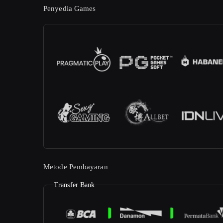
Penyedia Games
Metode Pembayaran
Transfer Bank