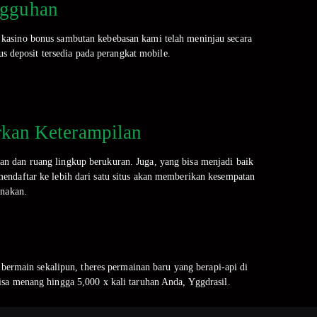
ngguhan
ik kasino bonus sambutan kebebasan kami telah meninjau secara
s deposit tersedia pada perangkat mobile.
kan Keterampilan
n dan ruang lingkup berukuran. Juga, yang bisa menjadi baik
endaftar ke lebih dari satu situs akan memberikan kesempatan
unakan.
ermain sekalipun, theres permainan baru yang berapi-api di
isa menang hingga 5,000 x kali taruhan Anda, Yggdrasil.