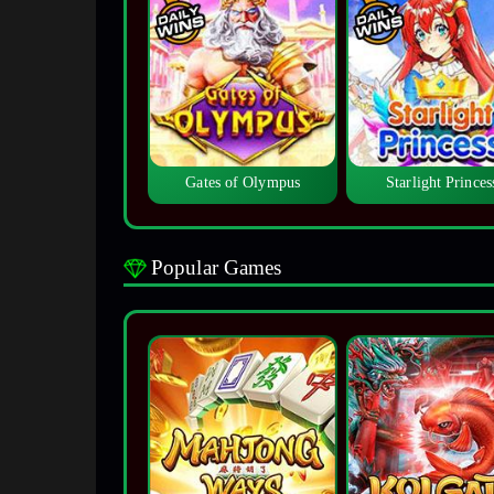
Gates of Olympus
Starlight Princes
Popular Games