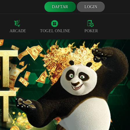
DAFTAR
LOGIN
ARCADE
TOGEL ONLINE
POKER