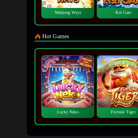
Mahjong Ways
Koi Gate
Hot Games
Lucky Neko
Fortune Tiger