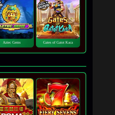
Aztec Gems
Gates of Gatot Kaca