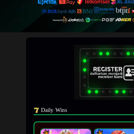
Daily Wins