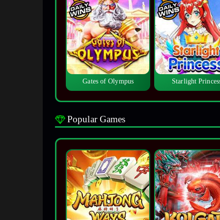
Gates of Olympus
Starlight Princes
Popular Games