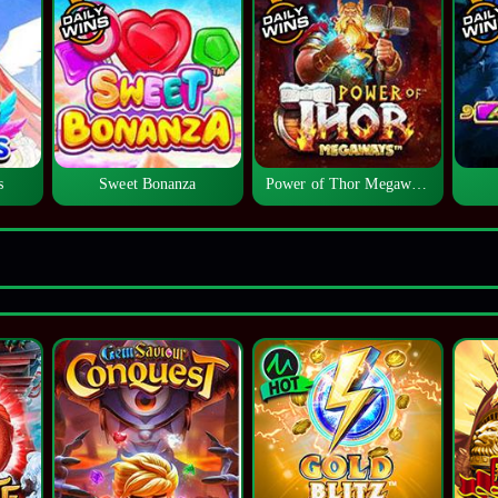
s
Sweet Bonanza
Power of Thor Megaways