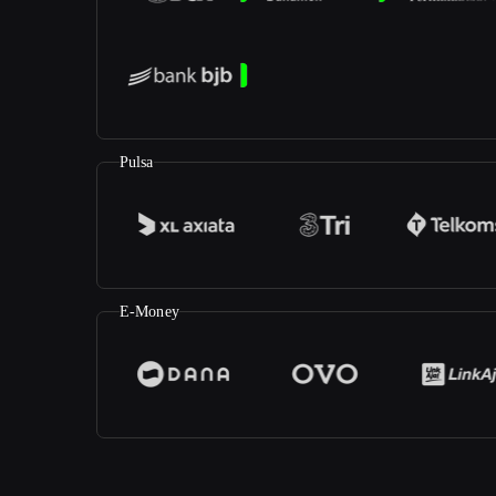
Pulsa
E-Money