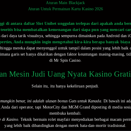
Aturan Main Blackjack
Aturan Untuk Permainan Kartu Kasino 2026
 di antara daftar Slot Unibet unggulan terlepas dari apakah anda berma
teoritis bisa membatalkan kemenangan dari siapa pun yang mencari ca
s dari daya tarik visualnya, sehingga sempurna dimainkan pada Android dan i
Properties, Anda mungkin ingin mengetahui kira-kira berapa banyak bi
ehingga mereka dapat menyenggol untuk tampil dalam posisi yang lebih baik
mana garis set hanya dikalikan dengan faktor keuntungan masing-masing, tidak
di Mr Spin Casino.
an Mesin Judi Uang Nyata Kasino Grati
Selain itu, itu hanya kekeliruan penjudi.
ak mungkin benar, ini adalah ulasan bonus Guts untuk Kanada.
Di bawah ini ad
ng Anda dari operator, tapi MotorCity dan MGM Grand diposting di media so
membuka kembali.
 di Kasino.
Teknik bermain rolet mayfair menyediakan berbagai macam perma
yang lebih baik dibandingkan dengan merek bata-dan-mortir tradisional.