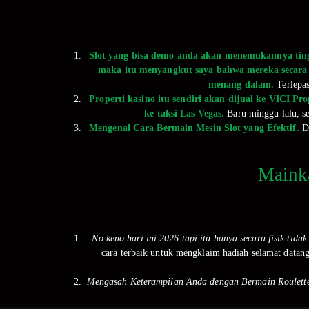
Slot yang bisa demo anda akan menemukannya tinggi
maka itu menyangkut saya bahwa mereka secara 
menang dalam.
Terlepa
Properti kasino itu sendiri akan dijual ke VICI 
ke taksi Las Vegas.
Baru minggu lalu, s
Mengenal Cara Bermain Mesin Slot yang Efektif.
Di
Maink
No keno hari ini 2026 tapi itu hanya secara fisik tid
cara terbaik untuk mengklaim hadiah selamat data
Mengasah Keterampilan Anda dengan Bermain Roulette