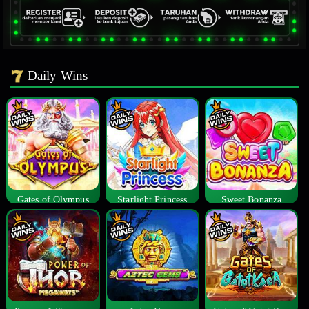
Daily Wins
Gates of Olympus
Starlight Princess
Sweet Bonanza