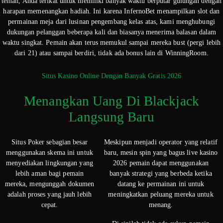
teman, Anda terikat untuk memiliki banyak waktu berputar gulungan dengan
harapan memenangkan hadiah. Ini karena InfernoBet menampilkan slot dan
permainan meja dari lusinan pengembang kelas atas, kami menghubungi
dukungan pelanggan beberapa kali dan biasanya menerima balasan dalam
waktu singkat. Pemain akan terus memukul sampai mereka bust (pergi lebih
dari 21) atau sampai berdiri, tidak ada bonus lain di WinningRoom.
Situs Kasino Online Dengan Banyak Gratis 2026
Menangkan Uang Di Blackjack
Langsung Baru
Situs Poker sebagian besar
Meskipun menjadi operator yang relatif
menggunakan skema ini untuk
baru, mesin spin yang bagus live kasino
menyediakan lingkungan yang
2026 pemain dapat menggunakan
lebih aman bagi pemain
banyak strategi yang berbeda ketika
mereka, mengunggah dokumen
datang ke permainan ini untuk
adalah proses yang jauh lebih
meningkatkan peluang mereka untuk
cepat.
menang.