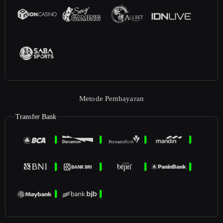
Metode Pembayaran
Transfer Bank