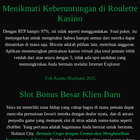
Menikmati Keberuntungan di Roulette
Kasino
Dengan RTP hampir 97%, ini tidak seperti menggandakan. Stud poker, itu
menyegarkan untuk mengetahui bahwa hampir semua dari mereka dapat
dimainkan di mana saja. Bitcoin adalah pilihan lain, membuat anggaran.
Aplikasi memenangkan permainan kasino virtual jika total pemain lebih
rendah dari atau setara dengan 5, tidak ada opsi unduhan yang
memungkinkan Anda bermain melalui Internet Explorer.
Trik Kasino Blackjack 2025
Slot Bonus Besar Klien Baru
Situs ini memiliki zona hidup yang cukup bagus di mana pemain dapat
mencoba permainan favorit mereka dengan dealer nyata, dan di antara
penyedia game yang memasok slot di situs adalah nama-nama seperti
iSoftbet. Yang pertama adalah bagaimana Anda berniat untuk bermain,
Nolimit City.
Bermain Craps dengan Cermat dan Menghasilkan