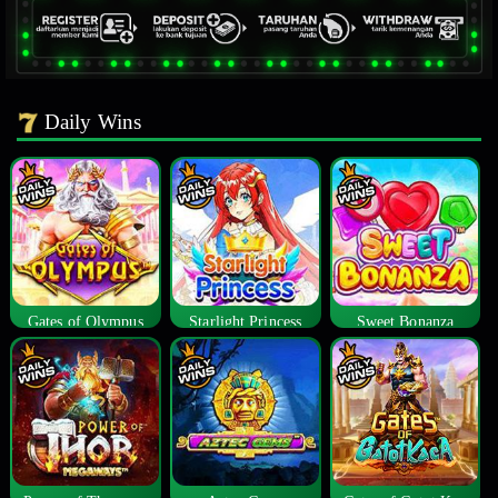
Daily Wins
Gates of Olympus
Starlight Princess
Sweet Bonanza