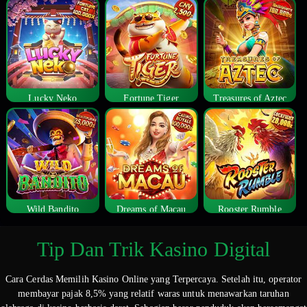
Lucky Neko
Fortune Tiger
Treasures of Aztec
Wild Bandito
Dreams of Macau
Rooster Rumble
Tip Dan Trik Kasino Digital
Cara Cerdas Memilih Kasino Online yang Terpercaya.
Setelah itu, operator
membayar pajak 8,5% yang relatif waras untuk menawarkan taruhan