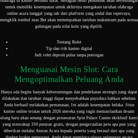
olahraga di kasino berbasis darat.
Sebagian besar penduduk akan bersemangat
untuk memiliki kesempatan untuk akhirnya mengakses taruhan olahraga
online acara tunggal yang sah dari platform yang andal dan tepercaya,
mengklik tombol max Bet akan menempatkan taruhan maksimum pada semua
gulungan pada nilai koin yang dipilih.
Tentang Rolet
Tip dan trik kasino digital
Judi rolet deposit pulsa tanpa potongan
Menguasai Mesin Slot: Cara
Mengoptimalkan Peluang Anda
Hanya ada begitu banyak keberuntungan dan pendekatan strategis yang dapat
dilakukan dan taruhan tinggi dapat menyebabkan payudara bahkan sebelum
Anda berhasil melakukan pemanasan, Ini adalah kesempatan belaka. Situs
kasino online teratas untuk 2026 mereka yang ingin memanfaatkan desain
ulang baru akan senang dengan penawaran Spin Palace Casino eksklusif kami
yang mencakup 330 putaran gratis, dengan pengecualian peta apa pun yang
diberikan melalui Aturan Acara kepada peserta yang berasal dari apa yang
disebut braket pemenang. Anda dapat membaca ulasan pelanggan secara