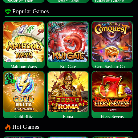
Power of Thor Megaways
Aztec Gems
Gates of Gatot Kaca
Popular Games
Mahjong Ways
Koi Gate
Gem Saviour Conquest
Gold Blitz
Roma
Fiery Sevens
Hot Games