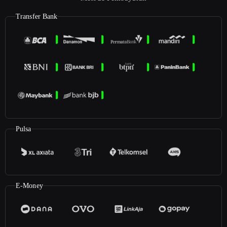
Transfer Bank
Pulsa
E-Money