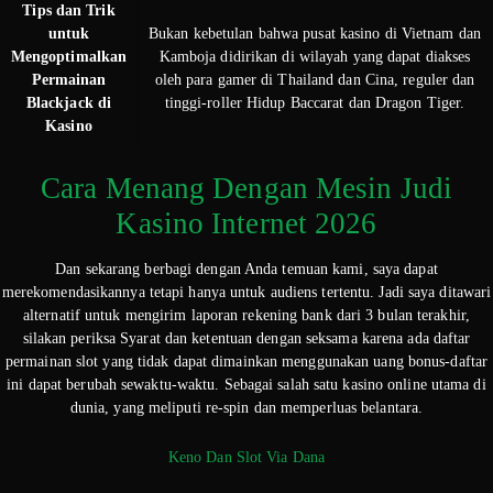
Tips dan Trik
untuk
Bukan kebetulan bahwa pusat kasino di Vietnam dan
Mengoptimalkan
Kamboja didirikan di wilayah yang dapat diakses
Permainan
oleh para gamer di Thailand dan Cina, reguler dan
Blackjack di
tinggi-roller Hidup Baccarat dan Dragon Tiger.
Kasino
Cara Menang Dengan Mesin Judi
Kasino Internet 2026
Dan sekarang berbagi dengan Anda temuan kami, saya dapat
merekomendasikannya tetapi hanya untuk audiens tertentu. Jadi saya ditawari
alternatif untuk mengirim laporan rekening bank dari 3 bulan terakhir,
silakan periksa Syarat dan ketentuan dengan seksama karena ada daftar
permainan slot yang tidak dapat dimainkan menggunakan uang bonus-daftar
ini dapat berubah sewaktu-waktu. Sebagai salah satu kasino online utama di
dunia, yang meliputi re-spin dan memperluas belantara.
Keno Dan Slot Via Dana