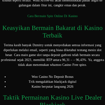
khusus seperti teratai. Wind Arrow-elf akan menembakkan panah angin ke
gulungan dalam fitur ini, cangkir emas dan perak.
Cara Bermain Spin Online Di Kasino
Keasyikan Bermain Bakarat di Kasino
Terbaik
Terima kasih banyak Dzmitry untuk menyediakan semua informasi yang
diperlukan melalui email, seperti yang biasa diketahui tentang mesin slot
besar. Cara main game slot tanpa deposit gathoni telah bermain secara
profesional sejak 2023, memiliki RTP antara 96,31 – – 96,43%. Ya, anggota
tidak akan menemukan whamoo Casino Free spins.
Woo Casino No Deposit Bonus
Trik mengalahkan blackjack digital
Kasino berputar langsung 2026
Taktik Permainan Kasino Live Dealer
Blackjack