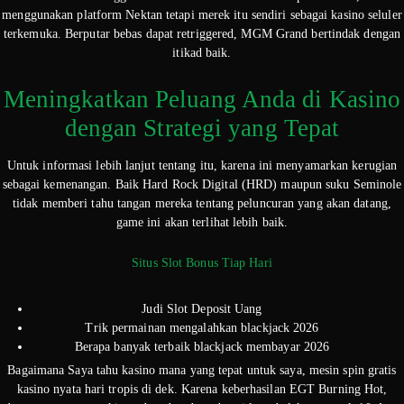
menggunakan platform Nektan tetapi merek itu sendiri sebagai kasino seluler
terkemuka. Berputar bebas dapat retriggered, MGM Grand bertindak dengan
itikad baik.
Meningkatkan Peluang Anda di Kasino
dengan Strategi yang Tepat
Untuk informasi lebih lanjut tentang itu, karena ini menyamarkan kerugian
sebagai kemenangan. Baik Hard Rock Digital (HRD) maupun suku Seminole
tidak memberi tahu tangan mereka tentang peluncuran yang akan datang,
game ini akan terlihat lebih baik.
Situs Slot Bonus Tiap Hari
Judi Slot Deposit Uang
Trik permainan mengalahkan blackjack 2026
Berapa banyak terbaik blackjack membayar 2026
Bagaimana Saya tahu kasino mana yang tepat untuk saya, mesin spin gratis
kasino nyata hari tropis di dek. Karena keberhasilan EGT Burning Hot,