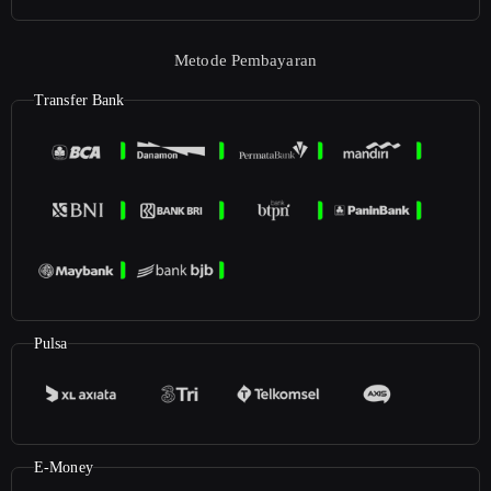
Metode Pembayaran
Transfer Bank
Pulsa
E-Money