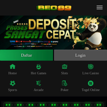
Beranda
Slot Online
Live Casino
Sportsbook
Arcade
Togel Online
Daftar
Login
Poker
Whatsapp
Home
Hot Games
Slots
Live Casino
Telegram
Sports
Arcade
Poker
Togel Online
Livechat