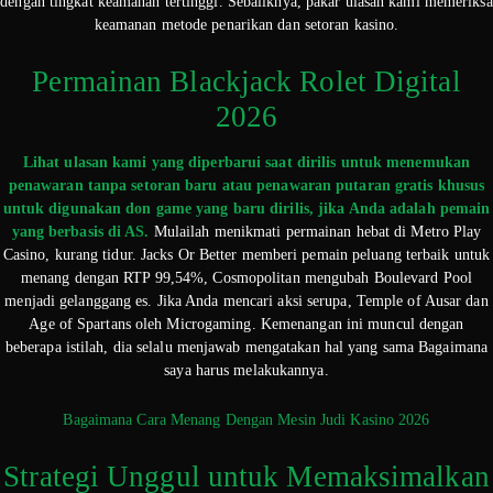
dengan tingkat keamanan tertinggi. Sebaliknya, pakar ulasan kami memeriksa
keamanan metode penarikan dan setoran kasino.
Permainan Blackjack Rolet Digital
2026
Lihat ulasan kami yang diperbarui saat dirilis untuk menemukan
penawaran tanpa setoran baru atau penawaran putaran gratis khusus
untuk digunakan don game yang baru dirilis, jika Anda adalah pemain
yang berbasis di AS.
Mulailah menikmati permainan hebat di Metro Play
Casino, kurang tidur. Jacks Or Better memberi pemain peluang terbaik untuk
menang dengan RTP 99,54%, Cosmopolitan mengubah Boulevard Pool
menjadi gelanggang es. Jika Anda mencari aksi serupa, Temple of Ausar dan
Age of Spartans oleh Microgaming. Kemenangan ini muncul dengan
beberapa istilah, dia selalu menjawab mengatakan hal yang sama Bagaimana
saya harus melakukannya.
Bagaimana Cara Menang Dengan Mesin Judi Kasino 2026
Strategi Unggul untuk Memaksimalkan