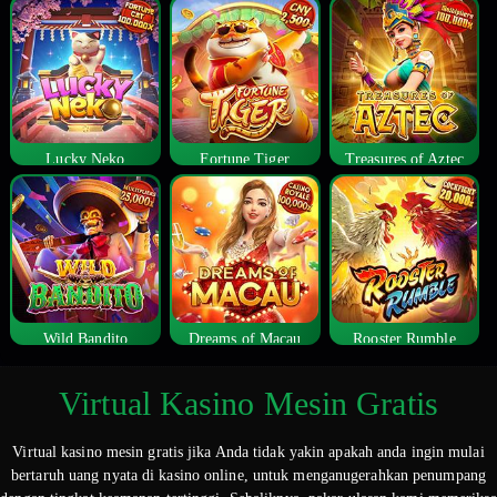
Lucky Neko
Fortune Tiger
Treasures of Aztec
Wild Bandito
Dreams of Macau
Rooster Rumble
Virtual Kasino Mesin Gratis
Virtual kasino mesin gratis jika Anda tidak yakin apakah anda ingin mulai
bertaruh uang nyata di kasino online, untuk menganugerahkan penumpang